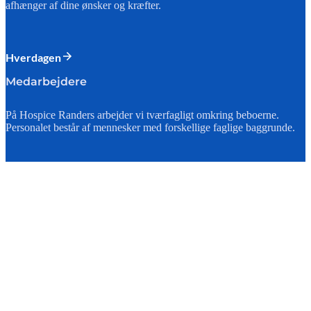
afhænger af dine ønsker og kræfter.
Hverdagen
Medarbejdere
På Hospice Randers arbejder vi tværfagligt omkring beboerne.
Personalet består af mennesker med forskellige faglige baggrunde.
Medarbejdere
Hospice Randers
Kontakt os
89 15 80 50
hospiceranders@randers.dk